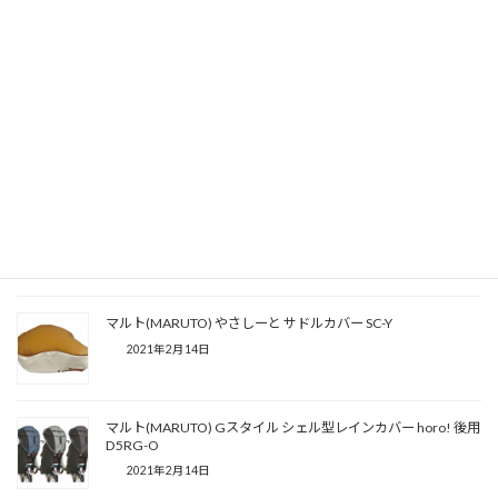
製品等の色は光の加減や、ご使用になるモニター、その設定によ
って若干の違いが発生する場合があります。
製品改良のため予告なしに価格、色、デザイン、仕様などを変更
する場合があります。仕様変更により写真と実際の商品が異なる
場合があります。
関連記事
マルト(MARUTO) サマー ハイパロン SHH1700
2021年2月14日
マルト(MARUTO) やさしーと サドルカバー SC-Y
2021年2月14日
マルト(MARUTO) Gスタイル シェル型レインカバー horo! 後用
D5RG-O
2021年2月14日