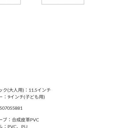
ック(大人用)：11.5インチ
ー：9インチ(子ども用)
507055881
ーブ：合成皮革PVC
ル：PVC、PU