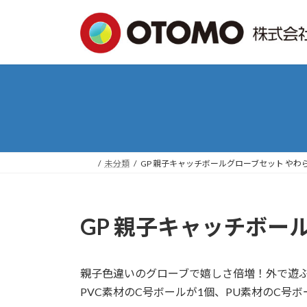
コ
ナ
ン
ビ
テ
ゲ
ン
ー
ツ
シ
へ
ョ
ス
ン
キ
に
ッ
移
プ
動
未分類
GP 親子キャッチボールグローブセット やわ
GP 親子キャッチボー
親子色違いのグローブで嬉しさ倍増！外で遊
PVC素材のC号ボールが1個、PU素材のC号