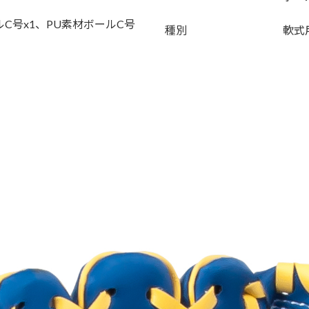
ルC号x1、PU素材ボールC号
種別
軟式