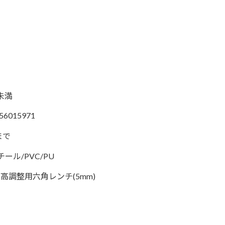
才未満
56015971
まで
チール/PVC/PU
高調整用六角レンチ(5mm)