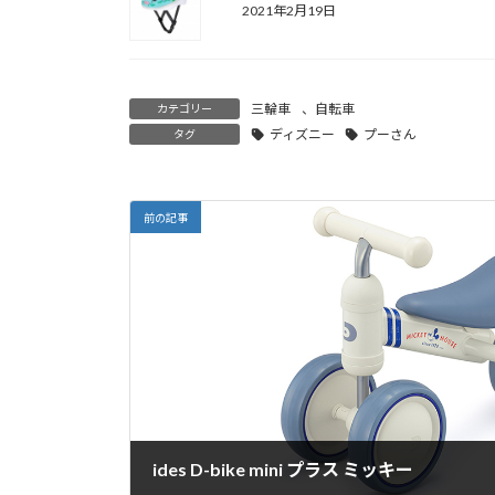
2021年2月19日
三輪車
、
自転車
カテゴリー
ディズニー
プーさん
タグ
前の記事
ides D-bike mini プラス ミッキー