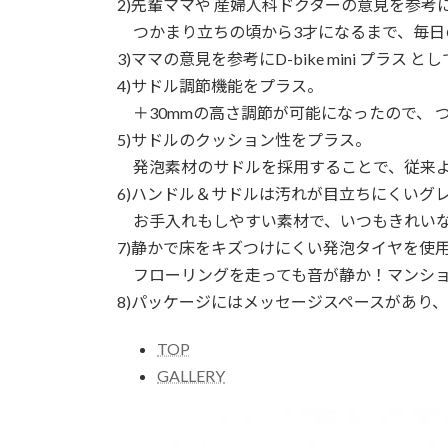
2)先輩ママや 産婦人科ドクターの意見を参
つかまり立ちの頃から3才になるまで、毎日
3)ママの意見を参考にD-bike mini プラ
4)サドル調節機能をプラス。
＋30mmの高さ調節が可能になったので、 
5)サドルのクッション性をプラス。
発泡素材のサドルを採用することで、従来よ
6)ハンドル＆サドルは汚れが目立ちにくいグ
お手入れもしやすい素材で、いつもきれいな
7)静かで床をキズつけにくい発泡タイヤを使
フローリングを走っても音が静か！マンショ
8)パッケージにはメッセージスペースがあり、
TOP
GALLERY