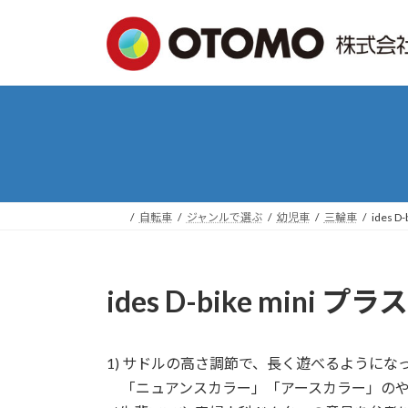
コ
ナ
ン
ビ
テ
ゲ
ン
ー
ツ
シ
へ
ョ
ス
ン
キ
に
ッ
移
プ
動
自転車
ジャンルで選ぶ
幼児車
三輪車
ides D
ides D-bike mini プ
1) サドルの高さ調節で、長く遊べるようになった
「ニュアンスカラー」「アースカラー」のや