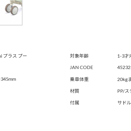
mini プラス プー
対象年齢
1-3
JAN CODE
45232
H345mm
乗車体重
20kg
材質
PP/ス
付属
サドル