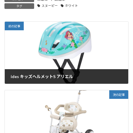
スヌーピー
ホワイト
タグ
前の記事
ides キッズヘルメットS アリエル
2021年2月19日
次の記事