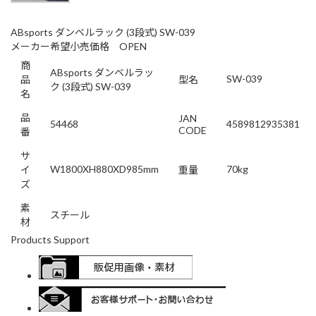
ABsports ダンベルラック (3段式) SW-039
メーカー希望小売価格 OPEN
商
ABsports ダンベルラッ
SW-039
品
型名
ク (3段式) SW-039
名
品
JAN
54468
4589812935381
CODE
番
サ
W1800XH880XD985mm
70kg
イ
重量
ズ
素
スチール
材
Products Support