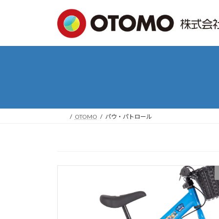
コ
ナ
ン
ビ
テ
ゲ
ン
ー
ツ
シ
へ
ョ
ス
ン
キ
に
ッ
移
プ
動
OTOMO
パウ・パトロール