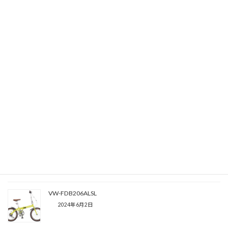
注意事項
各数値は計測方法により異なることがあります。
製品等の色は光の加減や、ご使用になるモニター、その設定によ
って若干の違いが発生する場合があります。
製品改良のため予告なしに価格、色、デザイン、仕様などを変更
する場合があります。仕様変更により写真と実際の商品が異なる
場合があります。
関連記事
VW-CR7006A
2024年6月2日
VW-FDB206ALSL
2024年6月2日