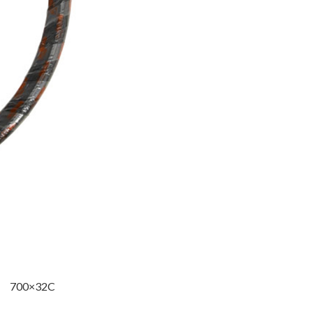
700×32C