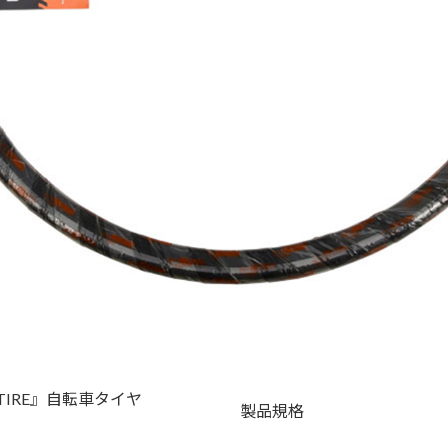
）
 TIRE』自転車タイヤ
製品規格
）