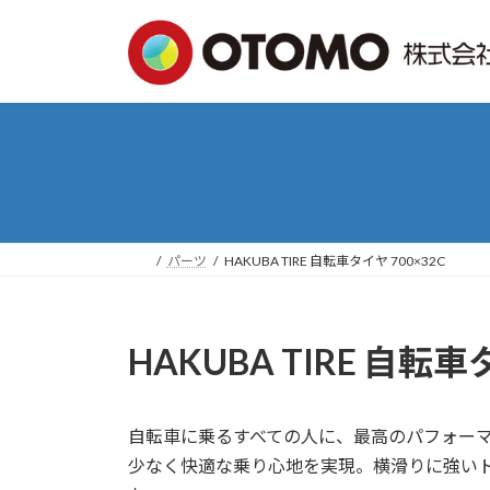
コ
ナ
ン
ビ
テ
ゲ
ン
ー
ツ
シ
へ
ョ
ス
ン
キ
に
ッ
移
プ
動
パーツ
HAKUBA TIRE 自転車タイヤ 700×32C
HAKUBA TIRE 自転車
自転車に乗るすべての人に、最高のパフォーマン
少なく快適な乗り心地を実現。横滑りに強い