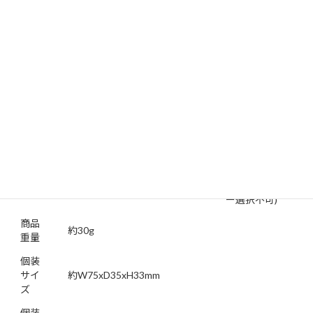
ン、ナイフ、栓
抜きがひとつ
になったスグ
レモノ
■いざという
[収納時]約
W72xD20xH28mm
ときに役立つ
商品
[ツールサイズ](ペ
商品
LEDライト付き
サイ
ン)59mm(ナイ
特長
■持ち運びに
ズ
フ)47mm(栓抜
便利なカラビ
き)49mm
ナ付き
■ブラック、
シルバー、ブ
ルー、レッド
の3色展開(カラ
ー選択不可)
商品
約30g
重量
個装
サイ
約W75xD35xH33mm
ズ
個装