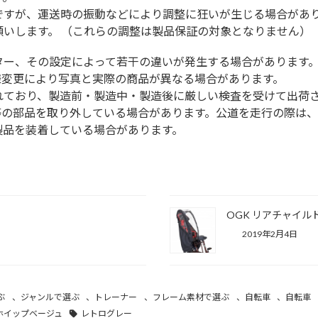
ですが、運送時の振動などにより調整に狂いが生じる場合があ
いします。 （これらの調整は製品保証の対象となりません）
ター、その設定によって若干の違いが発生する場合があります
様変更により写真と実際の商品が異なる場合があります。
れており、製造前・製造中・製造後に厳しい検査を受けて出荷
等の部品を取り外している場合があります。公道を走行の際は
製品を装着している場合があります。
OGK リアチャイルド
2019年2月4日
ぶ
、
ジャンルで選ぶ
、
トレーナー
、
フレーム素材で選ぶ
、
自転車
、
自転車
ホイップベージュ
レトログレー