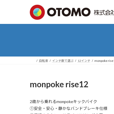
コ
ナ
ン
ビ
テ
ゲ
ン
ー
ツ
シ
へ
ョ
ス
ン
キ
に
ッ
移
プ
動
自転車
インチ数で選ぶ
12インチ
monpoke rise
monpoke rise12
2歳から乗れるmonpokeキックバイク
①安全・安心・静かなバンドブレーキ仕様