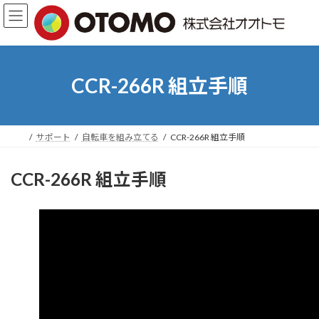
コ
ナ
ン
ビ
テ
ゲ
ン
ー
ツ
シ
へ
ョ
CCR-266R 組立手順
ス
ン
キ
に
ッ
移
プ
動
サポート
自転車を組み立てる
CCR-266R 組立手順
CCR-266R 組立手順