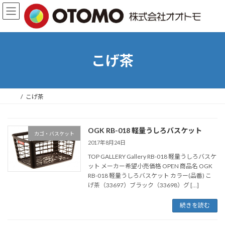
コ
ナ
ン
ビ
テ
ゲ
ン
ー
ツ
シ
へ
ョ
こげ茶
ス
ン
キ
に
ッ
移
プ
動
こげ茶
OGK RB-018 軽量うしろバスケット
カゴ・バスケット
2017年8月24日
TOP GALLERY Gallery RB-018 軽量うしろバスケ
ット メーカー希望小売価格 OPEN 商品名 OGK
RB-018 軽量うしろバスケット カラー(品番) こ
げ茶（33697）ブラック（33698）グ […]
続きを読む