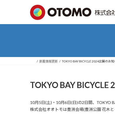
コ
ナ
ン
ビ
テ
ゲ
ン
ー
ツ
シ
へ
ョ
ス
ン
キ
に
ッ
移
プ
動
新着情報更新
TOKYO BAY BICYCLE 2024出展のお
TOKYO BAY BICYC
10月5日(土)・10月6日(日)の2日間、TOKYO B
株式会社オオトモは豊洲会場(豊洲公園 花木と