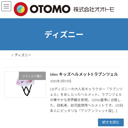
コ
ナ
ン
ビ
テ
ゲ
ン
ー
ツ
シ
へ
ョ
ディズニー
ス
ン
キ
に
ッ
移
プ
動
ディズニー
ides キッズヘルメットS ラプンツェル
ジャンルで選ぶ
2021年2月19日
(1)ディズニーの大人気キャラクター「ラプンツ
ェル」をあしらったヘルメット。ラプンツェル
の華やかな世界観を表現。 (2)SG基準に合格し
た、自転車、幼児座席用ヘルメットです。 (3)日
本人にピッタリな「アジアンフィット設 […]
続きを読む